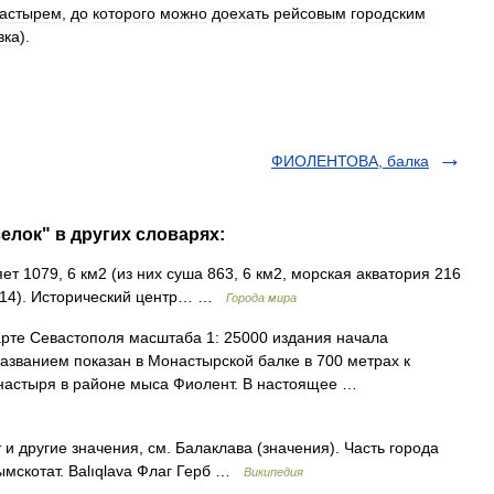
астырем
,
до
которого
можно
доехать
рейсовым
городским
вка
).
ФИОЛЕНТОВА, балка
елок" в других словарях:
 1079, 6 км2 (из них суша 863, 6 км2, морская акватория 216
2014). Исторический центр… …
Города мира
рте Севастополя масштаба 1: 25000 издания начала
названием показан в Монастырской балке в 700 метрах к
монастыря в районе мыса Фиолент. В настоящее …
и другие значения, см. Балаклава (значения). Часть города
ымскотат. Balıqlava Флаг Герб …
Википедия