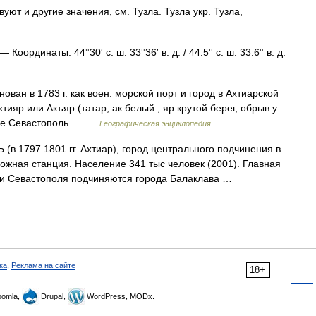
ют и другие значения, см. Тузла. Тузла укр. Тузла,
— Координаты: 44°30′ с. ш. 33°36′ в. д. / 44.5° с. ш. 33.6° в. д.
ован в 1783 г. как воен. морской порт и город в Ахтиарской
тияр или Акъяр (татар, ак белый , яр крутой берег, обрыв у
вание Севастополь… …
Географическая энциклопедия
 1797 1801 гг. Ахтиар), город центрального подчинения в
жная станция. Население 341 тыс человек (2001). Главная
ии Севастополя подчиняются города Балаклава …
ка
,
Реклама на сайте
18+
omla,
Drupal,
WordPress, MODx.