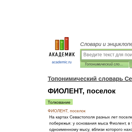
Словари и энциклоп
academic.ru
Топонимический словарь Севастополя
Топонимический словарь С
ФИОЛЕНТ, поселок
Толкование
ФИОЛЕНТ
,
поселок
На
картах
Севастополя
разных
лет
посел
побережья:
у
основания
мыса
Фиолент
,
в
одноименному
мысу
,
вблизи
которого
нах