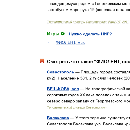
находящемуся
рядом
с
Георгиевским
мон
автобусом
маршрута
19
(
конечная
остано
Топонимический
словарь
Севастополя
.
EdwART
.
2011
.
Игры ⚽
Нужно сделать НИР?
ФИОЛЕНТ, мыс
Смотреть что такое "ФИОЛЕНТ, пос
Севастополь
— Площадь города составляет
км2). Население 384, 2 тысячи человек (
БЕШ-КОБА, сел
— На топографической ка
сороковых годов ХХ века поселок с таким 
северо северо западу от Георгиевского 
Топонимический словарь Севастополя
Балаклава
— У этого термина существуют 
Севастополя Балаклава укр. Балаклава кр