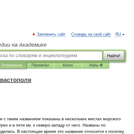
Запомнить сайт
Словарь на свой сайт
RU
едии на Академике
Найти!
Толкования
Переводы
Книги
Игры ⚽
евастополя
ки
с
таким
названием
показаны
в
нескольких
местах
морского
трех
и
в
пяти
км
.
к
северо
-
западу
от
него
.
Названы
по
одились
.
В
настоящее
время
это
название
относится
к
поселку
,