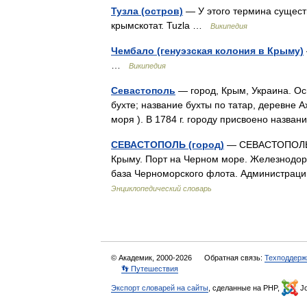
Тузла (остров)
— У этого термина существу
крымскотат. Tuzla …
Википедия
Чембало (генуэзская колония в Крыму)
…
Википедия
Севастополь
— город, Крым, Украина. Осн
бухте; название бухты по татар, деревне Ах
моря ). В 1784 г. городу присвоено наз
СЕВАСТОПОЛЬ (город)
— СЕВАСТОПОЛЬ (в
Крыму. Порт на Черном море. Железнодоро
база Черноморского флота. Администрац
Энциклопедический словарь
© Академик, 2000-2026
Обратная связь:
Техподдерж
👣 Путешествия
Экспорт словарей на сайты
, сделанные на PHP,
Jo